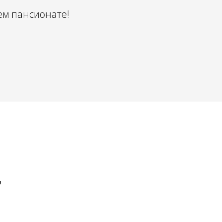
ем пансионате!
т