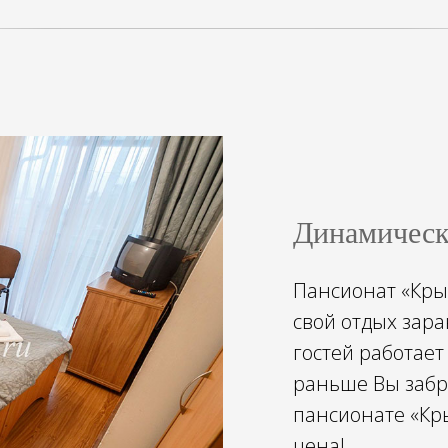
Динамическ
Пансионат «Крым
свой отдых зара
гостей работае
раньше Вы забро
пансионате «Кры
цена!