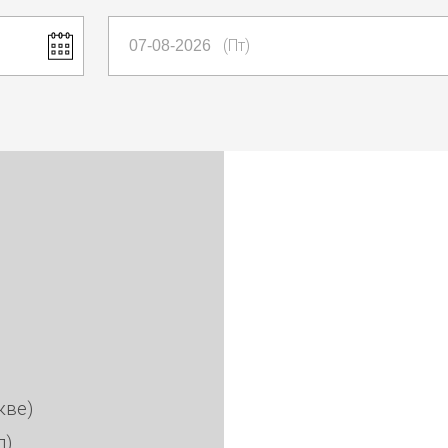
(Пт)
кве
)
л)