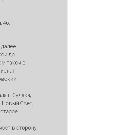
 46.
 далее
кси до
ом такси в
сионат
овский
а г. Судака,
. Новый Свет,
(старое
.
мост в сторону