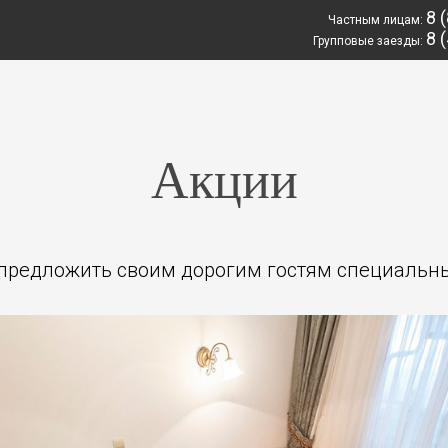
8 
Частным лицам:
8 
Групповые заезды:
Акции
 предложить своим дорогим гостям специальн